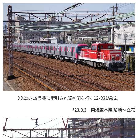
DD200-19号機に牽引され阪神間を行く12-831編成。
‘23.3.3 東海道本線 尼崎～立花