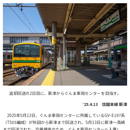
返却回送の2日目に、新津からぐんま車両センターを目指す。
‘25.4.13 信越本線 新津
2025年5月12日、ぐんま車両センターに所属しているGV-E197系
（TS05編成）が秋田から新津まで回送され、5月13日に新津〜高崎
まで回送された。交番検査のため、ぐんま車両センターへ入庫し