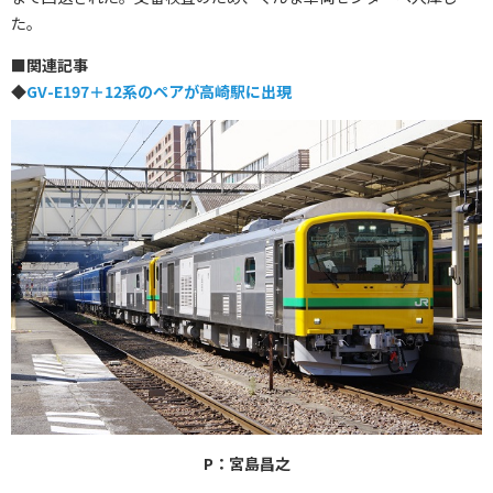
た。
■
関連記事
◆
GV-E197＋12系のペアが高崎駅に出現
P：宮島昌之