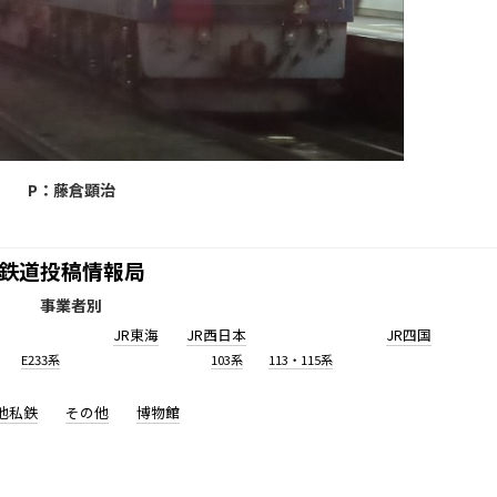
P：藤倉顕治
鉄道投稿情報局
事業者別
JR東海
JR西日本
JR四国
E233系
103系
113・115系
他私鉄
その他
博物館