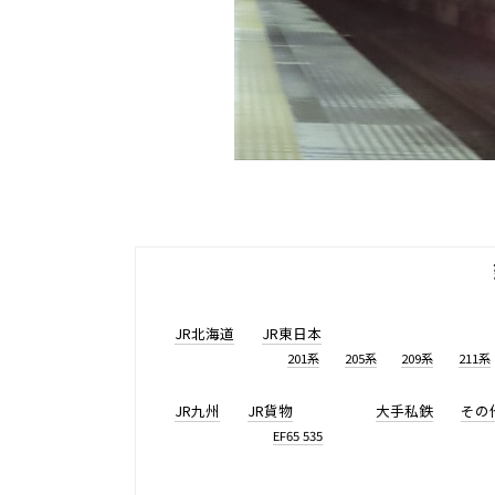
JR北海道
JR東日本
201系
205系
209系
211系
JR九州
JR貨物
大手私鉄
その
EF65 535