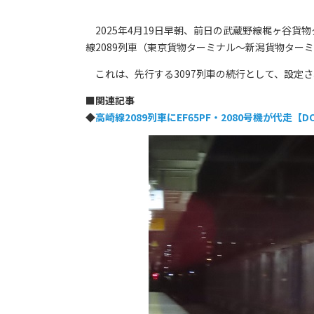
2025年4月19日早朝、前日の武蔵野線梶ヶ谷貨
線2089列車（東京貨物ターミナル～新潟貨物ター
これは、先行する3097列車の続行として、設定
■
関連記事
◆
高崎線2089列車にEF65PF・2080号機が代走