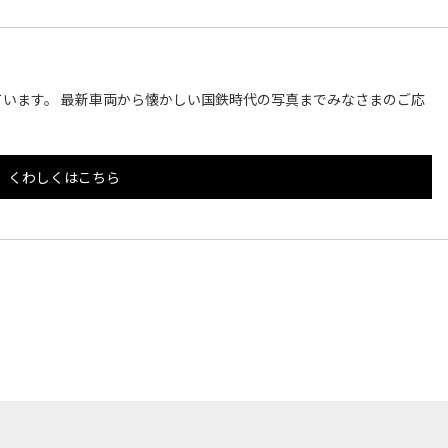
います。 最新車両から懐かしい国鉄時代の写真までみなさまのご応
くわしくはこちら
このページのトップへ