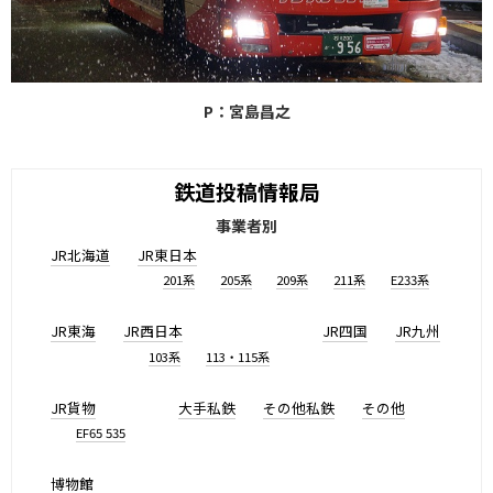
P：宮島昌之
鉄道投稿情報局
事業者別
JR北海道
JR東日本
201系
205系
209系
211系
E233系
JR東海
JR西日本
JR四国
JR九州
103系
113・115系
JR貨物
大手私鉄
その他私鉄
その他
EF65 535
博物館