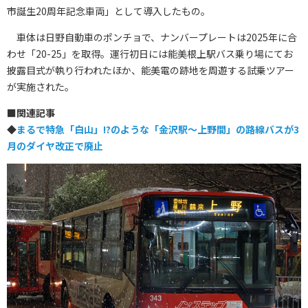
市誕生20周年記念車両」として導入したもの。
車体は日野自動車のポンチョで、ナンバープレートは2025年に合
わせ「20-25」を取得。運行初日には能美根上駅バス乗り場にてお
披露目式が執り行われたほか、能美電の跡地を周遊する試乗ツアー
が実施された。
■
関連記事
◆
まるで特急「白山」!?のような「金沢駅～上野間」の路線バスが3
月のダイヤ改正で廃止