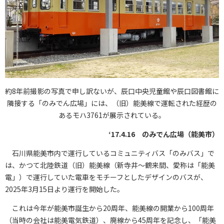
約8年前撮影の写真で申し訳ないが、辰口中央児童館や辰口図書館に
隣接する「のみでん広場」には、（旧）能美線で運転された経歴の
あるモハ3761が展示されている。
‘17.4.16 のみでん広場（能美市）
石川県能美市内で運行しているコミュニティバス「のみバス」で
は、かつて北陸鉄道（旧）能美線（新寺井～鶴来間、愛称は「能美
電」）で運行していた電車をモチーフとしたデザインのバスが、
2025年3月15日より運行を開始した。
これは今年が能美市誕生から20周年、能美線の開業から100周年
（当時の会社は能美電気鉄道）、廃線から45周年を記念し、「能美