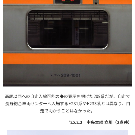
高尾以西への自走入線可能の◆の表示を掲げた209系だが、自走で
長野総合車両センターへ入場するE231系やE233系とは異なり、自
走で向かうことはなかった。
‘25.2.2 中央本線 立川（2点共）