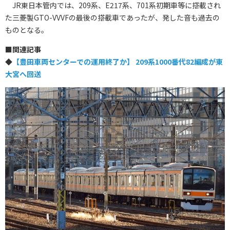
JR東日本管内では、209系、E217系、701系初期車等に搭載され
た三菱製GTO-VVVFの最後の搭載車であったが、発した音も過去の
ものとなる。
■関連記事
◆
【豊田車両センターでの運用終了か】 209系1000番代82編成が東
大宮へ回送