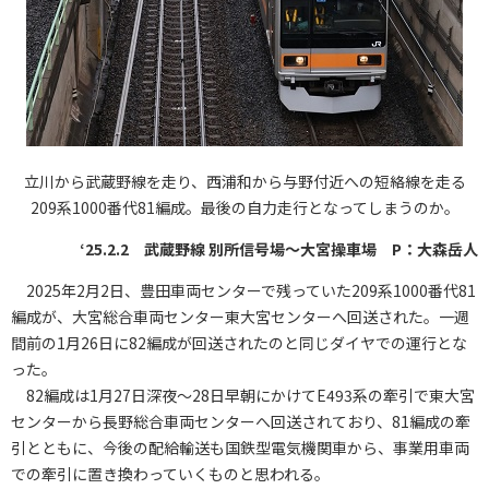
立川から武蔵野線を走り、西浦和から与野付近への短絡線を走る
209系1000番代81編成。最後の自力走行となってしまうのか。
‘25.2.2 武蔵野線 別所信号場～大宮操車場 P：大森岳人
2025年2月2日、豊田車両センターで残っていた209系1000番代81
編成が、大宮総合車両センター東大宮センターへ回送された。一週
間前の1月26日に82編成が回送されたのと同じダイヤでの運行とな
った。
82編成は1月27日深夜～28日早朝にかけてE493系の牽引で東大宮
センターから長野総合車両センターへ回送されており、81編成の牽
引とともに、今後の配給輸送も国鉄型電気機関車から、事業用車両
での牽引に置き換わっていくものと思われる。