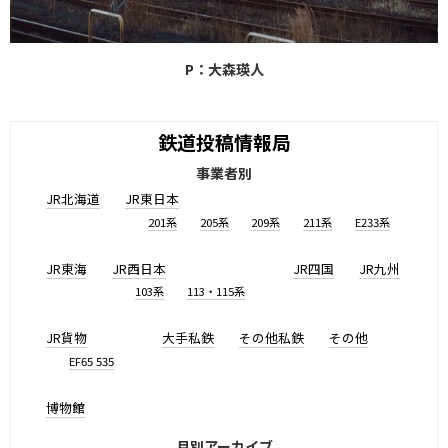
P：大森瑛人
鉄道投稿情報局
事業者別
JR北海道
JR東日本
201系
205系
209系
211系
E233系
JR東海
JR西日本
JR四国
JR九州
103系
113・115系
JR貨物
大手私鉄
その他私鉄
その他
EF65 535
博物館
月別アーカイブ