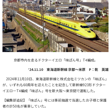
京都市内を走るドクターイエロ「味ぽん号」T4編成。
‘24.11.10 東海道新幹線 京都～米原 P：乾 英雄
2024年11月10日、東海道新幹線と株式会社ミツカンの「味ぽん」
が、いずれも60周年を迎えたことを記念して新幹線923形ドクター
イエローT4編成「味ぽん」号を新大阪～東京間で運転した。
【編集部追記】「味ぽん」号には事前抽選で当選したお子様と保護
者の計50名が乗車していた。