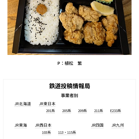
P：植松 繁
鉄道投稿情報局
事業者別
JR北海道
JR東日本
201系
205系
209系
211系
E233系
JR東海
JR西日本
JR四国
JR九州
103系
113・115系