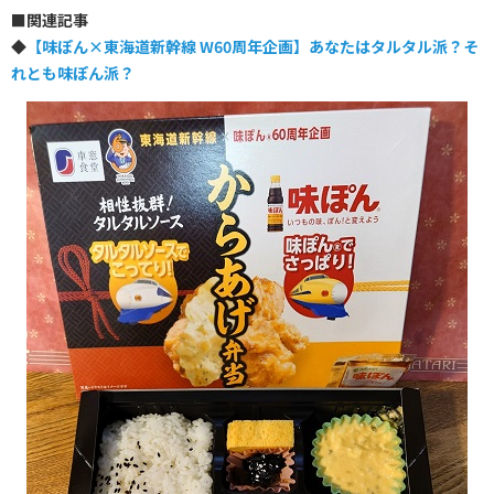
■
関連記事
◆
【味ぽん×東海道新幹線 W60周年企画】あなたはタルタル派？そ
れとも味ぽん派？