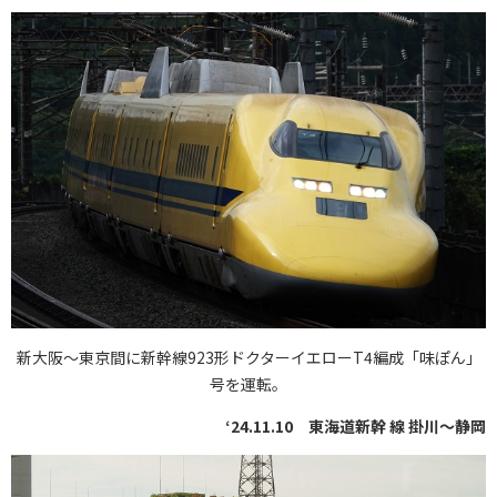
新大阪～東京間に新幹線923形ドクターイエローT4編成「味ぽん」
号を運転。
‘24.11.10 東海道新幹 線 掛川～静岡