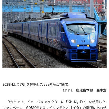
3028Mより運用を開始した883系Ao17編成。
‘17.7.2 鹿児島本線 西小倉
JR九州では、イメージキャラクターに「Kis-My-Ft2」を起用した
キャンペーン「GO!GO!!キスマイクマモトオオイタ」の開催にあわせ