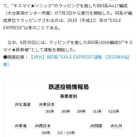
て、”キスマイ★ソニック”のラッピングを施した883系Ao17編成
（大分車両センター所属）が7月2日から運行を開始した。同系が編
成単位でラッピングされるのは、2010（平成22）年の”EXILE
EXPRESS”以来のことである。
なお、6月30日には、ラッピングを施した800系U008編成が”キス
マイ★新幹線”として運転を開始した。
●関連記事：
【JR九】883系”EXILE EXPRESS”運転（2010年の記
事）
鉄道投稿情報局
事業者別
JR北海道
JR東日本
201系
205系
209系
211系
E233系
JR東海
JR西日本
JR四国
JR九州
103系
113・115系