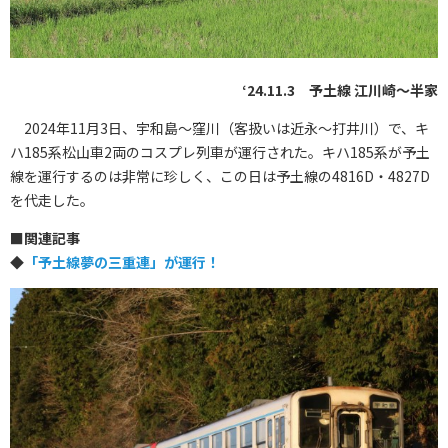
‘24.11.3 予土線 江川崎～半家
2024年11月3日、宇和島～窪川（客扱いは近永～打井川）で、キ
ハ185系松山車2両のコスプレ列車が運行された。キハ185系が予土
線を運行するのは非常に珍しく、この日は予土線の4816D・4827D
を代走した。
■
関連記事
◆
「予土線夢の三重連」が運行！