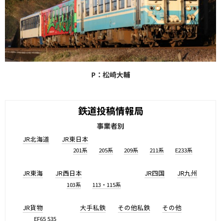
P：松崎大輔
鉄道投稿情報局
事業者別
JR北海道
JR東日本
201系
205系
209系
211系
E233系
JR東海
JR西日本
JR四国
JR九州
103系
113・115系
JR貨物
大手私鉄
その他私鉄
その他
EF65 535