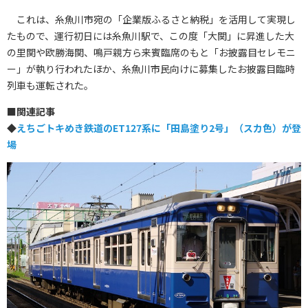
これは、糸魚川市宛の「企業版ふるさと納税」を活用して実現し
たもので、運行初日には糸魚川駅で、この度「大関」に昇進した大
の里関や欧勝海関、鳴戸親方ら来賓臨席のもと「お披露目セレモニ
ー」が執り行われたほか、糸魚川市民向けに募集したお披露目臨時
列車も運転された。
■
関連記事
◆
えちごトキめき鉄道のET127系に「田島塗り2号」（スカ色）が登
場