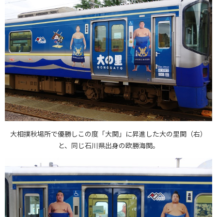
大相撲秋場所で優勝しこの度「大関」に昇進した大の里関（右）
と、同じ石川県出身の欧勝海関。