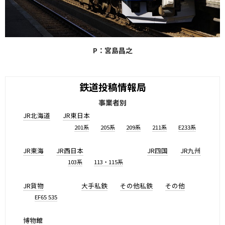
P：宮島昌之
鉄道投稿情報局
事業者別
JR北海道
JR東日本
201系
205系
209系
211系
E233系
JR東海
JR西日本
JR四国
JR九州
103系
113・115系
JR貨物
大手私鉄
その他私鉄
その他
EF65 535
博物館