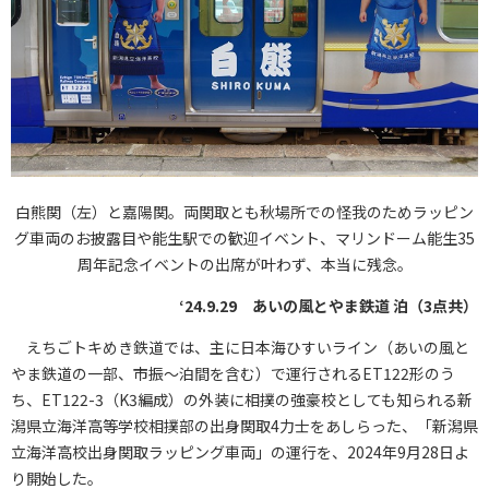
白熊関（左）と嘉陽関。両関取とも秋場所での怪我のためラッピン
グ車両のお披露目や能生駅での歓迎イベント、マリンドーム能生35
周年記念イベントの出席が叶わず、本当に残念。
‘24.9.29 あいの風とやま鉄道 泊（3点共）
えちごトキめき鉄道では、主に日本海ひすいライン（あいの風と
やま鉄道の一部、市振～泊間を含む）で運行されるET122形のう
ち、ET122-3（K3編成）の外装に相撲の強豪校としても知られる新
潟県立海洋高等学校相撲部の出身関取4力士をあしらった、「新潟県
立海洋高校出身関取ラッピング車両」の運行を、2024年9月28日よ
り開始した。