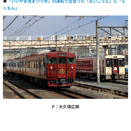
◆
「いいやま雪まつり号」の運転で出会った「おいこっと」と「ろ
くもん」
P：大久保広樹