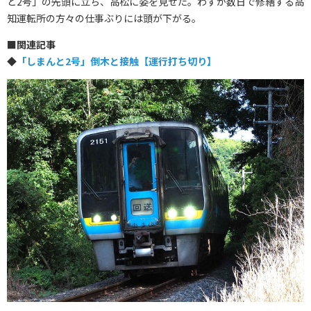
と2号」の先頭に立ち、高松に姿を見せた。わずか数日で修繕する高
知運転所の方々の仕事ぶりには頭が下がる。
■関連記事
◆
「しまんと2号」倒木と接触【運行打ち切り】