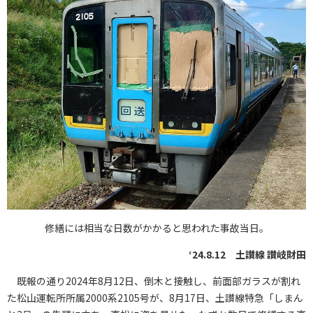
修繕には相当な日数がかかると思われた事故当日。
‘24.8.12 土讃線 讃岐財田
既報の通り2024年8月12日、倒木と接触し、前面部ガラスが割れ
た松山運転所所属2000系2105号が、8月17日、土讃線特急「しまん