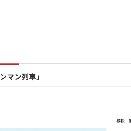
ンマン列車」
植松 