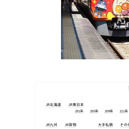
JR北海道
JR東日本
201系
205系
209系
211系
JR九州
JR貨物
大手私鉄
その