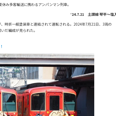
夏休み多客輸送に携わるアンパンマン列車。
‘24.7.21 土讃線 琴平～塩
時折一般塗装車と連結されて運転される。2024年7月21日、3両の
繋いだ編成が見られた。
！