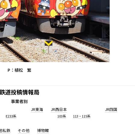
P：植松 繁
鉄道投稿情報局
事業者別
JR東海
JR西日本
JR四国
E233系
103系
113・115系
他私鉄
その他
博物館