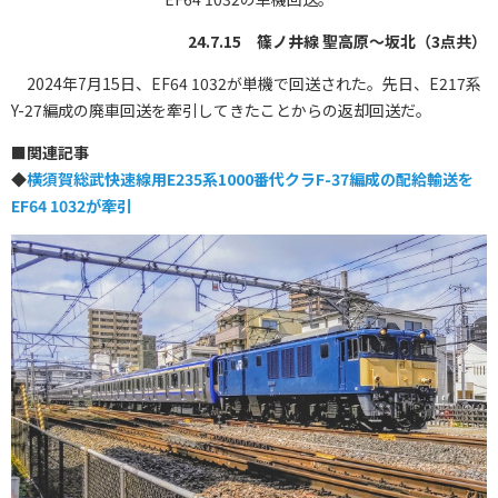
24.7.15 篠ノ井線 聖高原～坂北（3点共）
2024年7月15日、EF64 1032が単機で回送された。先日、E217系
Y-27編成の廃車回送を牽引してきたことからの返却回送だ。
■
関連記事
◆
横須賀総武快速線用E235系1000番代クラF-37編成の配給輸送を
EF64 1032が牽引