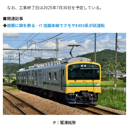
なお、工事終了日は2025年7月30日を予定している。
■
関連記事
◆
故郷に錦を飾る…!? 信越本線でクモヤE493系が試運転
P：鷲澤拓弥