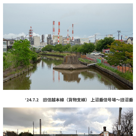
‘24.7.2 旧信越本線（貨物支線） 上沼垂信号場〜旧沼垂