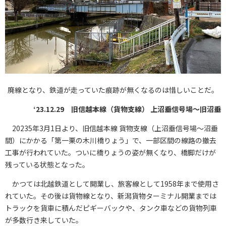
廃線となり、鉄道が走っていた痕跡が無くなるのは惜しいことだ。
‘23.12.29 旧信越本線（貨物支線） 上沼垂信号場〜旧沼垂
20235年3月1日より、旧信越本線 貨物支線（上沼垂信号場〜沼垂
間）にかかる「第一栗の木川橋りょう」で、一部区間の線路の撤去
工事が行われていた。ついに橋りょうの姿が無くなり、橋脚だけが
残っている状態となった。
かつては北越鉄道として開業し、旅客線として1958年まで使用さ
れていた。その後は貨物線となり、新潟貨物ターミナル開業までは
トラックを貨車に積んだピギーバックや、タンク車などの貨物列車
が多数行き来していた。