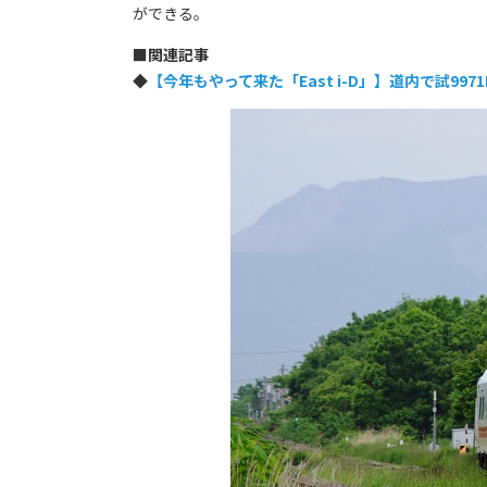
ができる。
■
関連記事
◆
【今年もやって来た「East i-D」】道内で試997