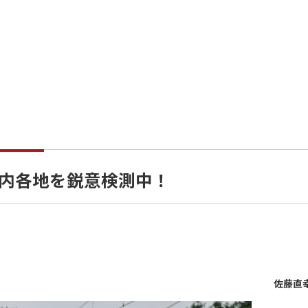
」が道内各地を鋭意検測中！
佐藤直