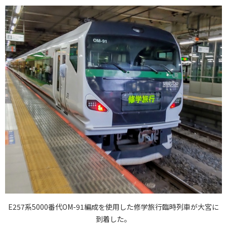
E257系5000番代OM-91編成を使用した修学旅行臨時列車が大宮に
到着した。