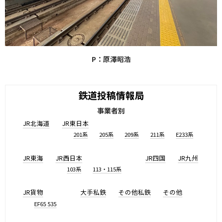
P：原澤昭浩
鉄道投稿情報局
事業者別
JR北海道
JR東日本
201系
205系
209系
211系
E233系
JR東海
JR西日本
JR四国
JR九州
103系
113・115系
JR貨物
大手私鉄
その他私鉄
その他
EF65 535