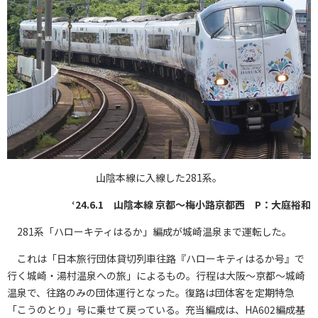
山陰本線に入線した281系。
‘24.6.1 山陰本線 京都～梅小路京都西 P：大庭裕和
281系「ハローキティはるか」編成が城崎温泉まで運転した。
これは「日本旅行団体貸切列車往路『ハローキティはるか号』で
行く城崎・湯村温泉への旅」によるもの。行程は大阪～京都～城崎
温泉で、往路のみの団体運行となった。復路は団体客を定期特急
「こうのとり」号に乗せて戻っている。充当編成は、HA602編成基