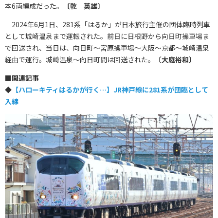
本6両編成だった。
〔乾 英雄〕
2024年6月1日、281系「はるか」が日本旅行主催の団体臨時列車
として城崎温泉まで運転された。前日に日根野から向日町操車場ま
で回送され、当日は、向日町～宮原操車場～大阪～京都～城崎温泉
経由で運行。城崎温泉～向日町間は回送された。
〔大庭裕和〕
■
関連記事
◆
【ハローキティはるかが行く…】JR神戸線に281系が団臨として
入線