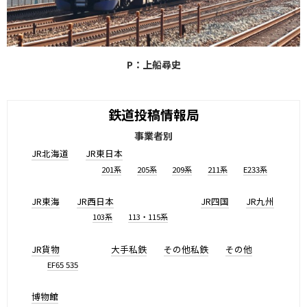
P：上船尋史
鉄道投稿情報局
事業者別
JR北海道
JR東日本
201系
205系
209系
211系
E233系
JR東海
JR西日本
JR四国
JR九州
103系
113・115系
JR貨物
大手私鉄
その他私鉄
その他
EF65 535
博物館