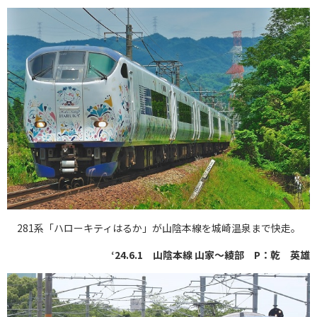
281系「ハローキティはるか」が山陰本線を城崎温泉まで快走。
‘24.6.1 山陰本線 山家～綾部 P：乾 英雄