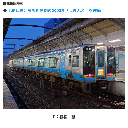
■
関連記事
◆
【JR四国】多客期恒例の2000系「しまんと」を運転
P：植松 繁