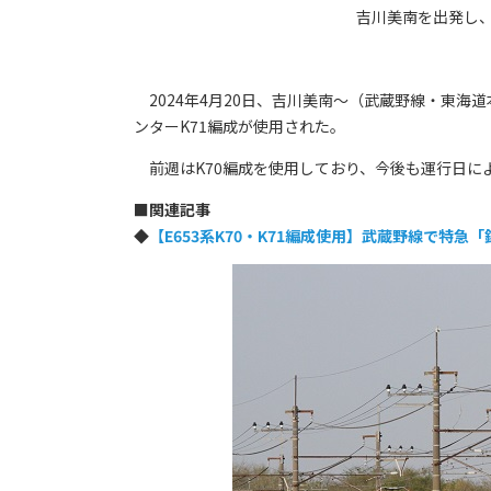
吉川美南を出発し、
2024年4月20日、吉川美南～（武蔵野線・東海
ンターK71編成が使用された。
前週はK70編成を使用しており、今後も運行日によ
■
関連記事
◆
【E653系K70・K71編成使用】武蔵野線で特