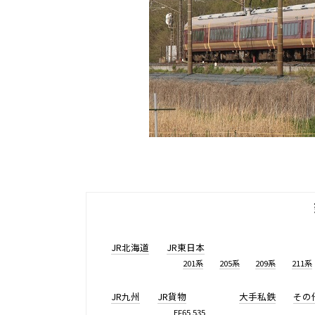
JR北海道
JR東日本
201系
205系
209系
211系
JR九州
JR貨物
大手私鉄
その
EF65 535