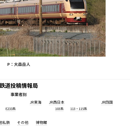
P：大森岳人
鉄道投稿情報局
事業者別
JR東海
JR西日本
JR四国
E233系
103系
113・115系
他私鉄
その他
博物館