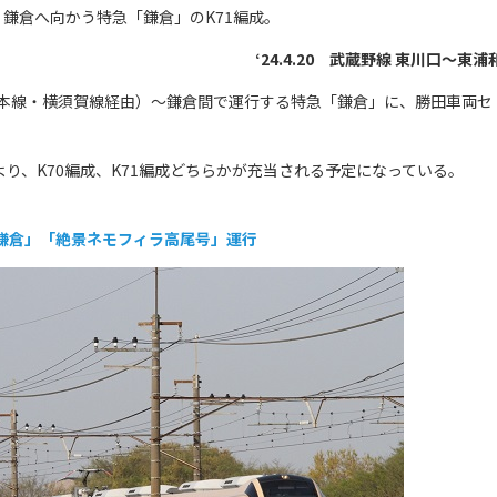
鎌倉へ向かう特急「鎌倉」のK71編成。
‘24.4.20 武蔵野線 東川口～東浦
道本線・横須賀線経由）～鎌倉間で運行する特急「鎌倉」に、勝田車両セ
り、K70編成、K71編成どちらかが充当される予定になっている。
急「鎌倉」「絶景ネモフィラ高尾号」運行