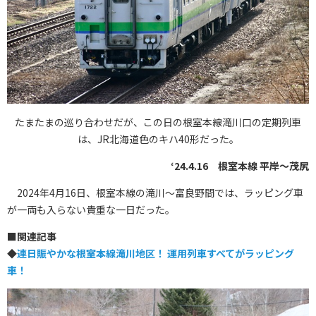
たまたまの巡り合わせだが、この日の根室本線滝川口の定期列車
は、JR北海道色のキハ40形だった。
‘24.4.16 根室本線 平岸〜茂尻
2024年4月16日、根室本線の滝川～富良野間では、ラッピング車
が一両も入らない貴重な一日だった。
■
関連記事
◆
連日賑やかな根室本線滝川地区！ 運用列車すべてがラッピング
車！