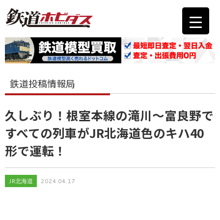
鉄道投稿情報局
久しぶり！根室本線の滝川〜富良野で
すべての列車がJR北海道色のキハ40
形で運転！
JR北海道
2024.04.17