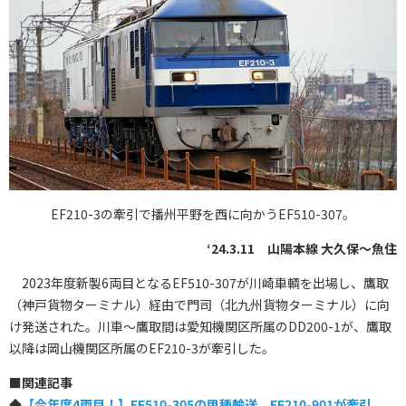
EF210-3の牽引で播州平野を西に向かうEF510-307。
‘24.3.11 山陽本線 大久保～魚住
2023年度新製6両目となるEF510-307が川崎車輌を出場し、鷹取
（神戸貨物ターミナル）経由で門司（北九州貨物ターミナル）に向
け発送された。川車～鷹取間は愛知機関区所属のDD200-1が、鷹取
以降は岡山機関区所属のEF210-3が牽引した。
■
関連記事
◆
【今年度4両目！】EF510-305の甲種輸送、EF210-901が牽引