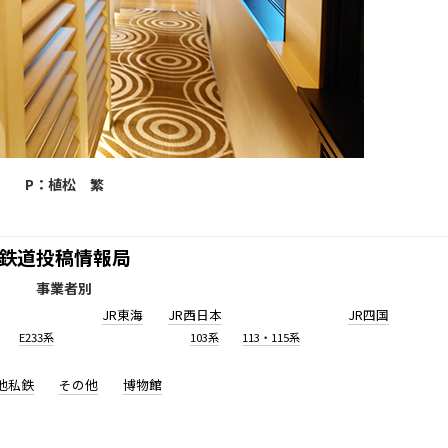
P：植松 繁
鉄道投稿情報局
事業者別
JR東海
JR西日本
JR四国
E233系
103系
113・115系
他私鉄
その他
博物館