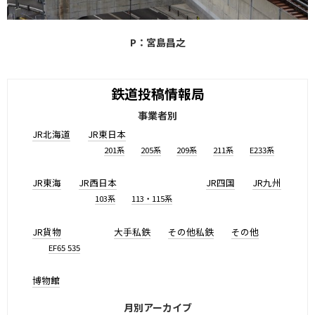
P：宮島昌之
鉄道投稿情報局
事業者別
JR北海道
JR東日本
201系
205系
209系
211系
E233系
JR東海
JR西日本
JR四国
JR九州
103系
113・115系
JR貨物
大手私鉄
その他私鉄
その他
EF65 535
博物館
月別アーカイブ