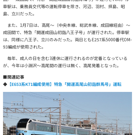
車駅は、乗務員交代等の運転停車を除き、河辺、羽村、拝島、昭
島、立川だった。
また、1月7日は、高尾～（中央本線、総武本線、成田線経由）～
成田間で、特急「開運成田山初詣八王子号」が運行された。停車駅
は、同様に八王子、立川のみだった。両日ともE257系5000番代OM-
93編成が使用された。
毎年、成人の日を含む3連休に運行されるのが定番となっている
が、今年は小淵沢～高尾間の運行は無く、高尾発着となった。
■
関連記事
◆
【E653系K71編成使用】特急「開運高尾山初詣群馬号」運転