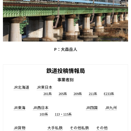
P：大森岳人
鉄道投稿情報局
事業者別
JR北海道
JR東日本
201系
205系
209系
211系
E233系
JR東海
JR西日本
JR四国
JR九州
103系
113・115系
JR貨物
大手私鉄
その他私鉄
その他