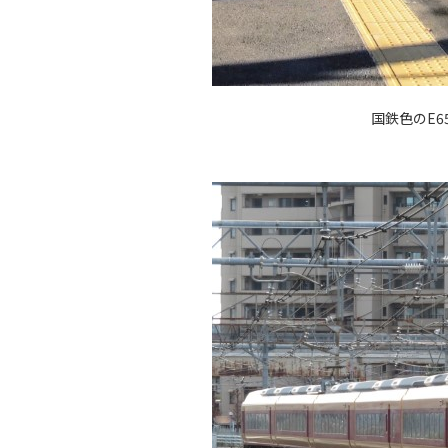
国鉄色のE6