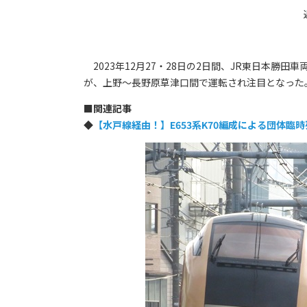
2023年12月27・28日の2日間、JR東日本勝田
が、上野～長野原草津口間で運転され注目となった
■
関連記事
◆
【水戸線経由！】E653系K70編成による団体