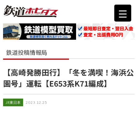
鉄道投稿情報局
【高崎発勝田行】「冬を満喫！海浜公
園号」運転【E653系K71編成】
JR東日本
2023.12.25