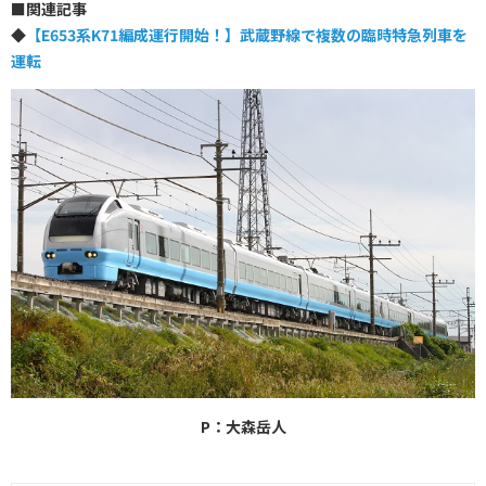
■
関連記事
◆
【E653系K71編成運行開始！】武蔵野線で複数の臨時特急列車を
運転
P：大森岳人