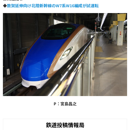
◆
敦賀延伸向け北陸新幹線のW7系W16編成が試運転
P：宮島昌之
鉄道投稿情報局