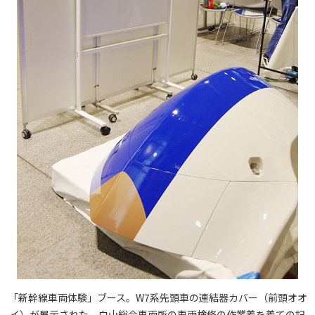
「新幹線車両体験」ブース。W7系先頭車の連結器カバー（前頭オオ
イ）が展示された。白山総合車両所の車両検修の作業着を着ての記