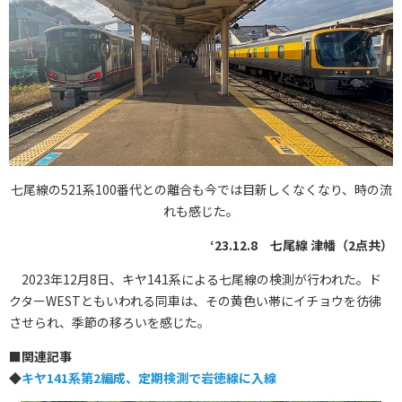
七尾線の521系100番代との離合も今では目新しくなくなり、時の流
れも感じた。
‘23.12.8 七尾線 津幡（2点共）
2023年12月8日、キヤ141系による七尾線の検測が行われた。ド
クターWESTともいわれる同車は、その黄色い帯にイチョウを彷彿
させられ、季節の移ろいを感じた。
■
関連記事
◆
キヤ141系第2編成、定期検測で岩徳線に入線