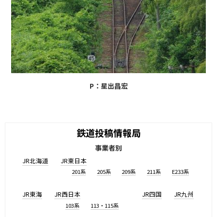
P：星出昌宏
鉄道投稿情報局
事業者別
JR北海道
JR東日本
201系
205系
209系
211系
E233系
JR東海
JR西日本
JR四国
JR九州
103系
113・115系