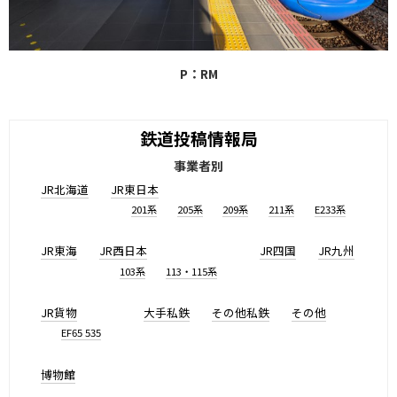
P：RM
鉄道投稿情報局
事業者別
JR北海道
JR東日本
201系
205系
209系
211系
E233系
JR東海
JR西日本
JR四国
JR九州
103系
113・115系
JR貨物
大手私鉄
その他私鉄
その他
EF65 535
博物館