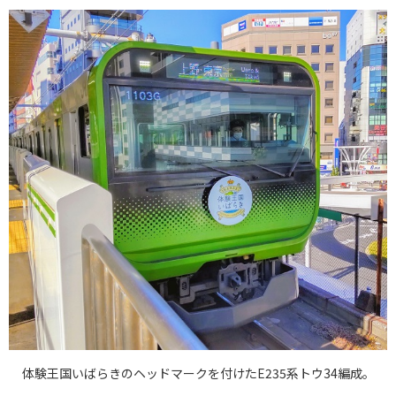
体験王国いばらきのヘッドマークを付けたE235系トウ34編成。