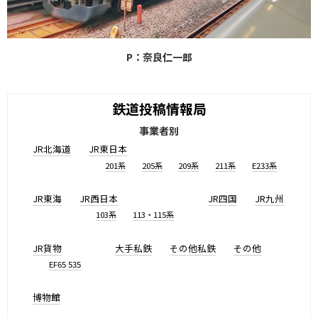
P：奈良仁一郎
鉄道投稿情報局
事業者別
JR北海道
JR東日本
201系
205系
209系
211系
E233系
JR東海
JR西日本
JR四国
JR九州
103系
113・115系
JR貨物
大手私鉄
その他私鉄
その他
EF65 535
博物館