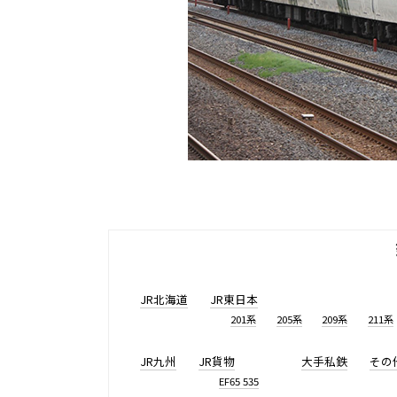
JR北海道
JR東日本
201系
205系
209系
211系
JR九州
JR貨物
大手私鉄
その
EF65 535