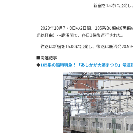
新宿を15時に出発
2023年10月7・8日の2日間、185系B6編成
光線経由）～鹿沼間で、各日1往復運行された。
往路は新宿を15:00に出発し、復路は鹿沼発20:59
■
関連記事
◆
185系の臨時特急！「あしかが大藤まつり」号運