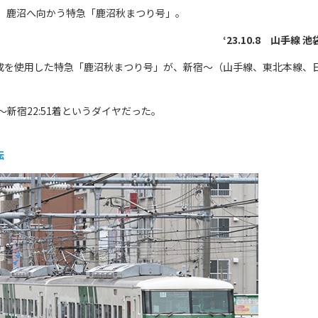
し、鹿沼へ向かう特急「鹿沼秋まつり号」。
‘23.10.8 山手線 池
6両編成を使用した特急「鹿沼秋まつり号」が、新宿～（山手線、東北本線、
～新宿22:51着というダイヤだった。
転