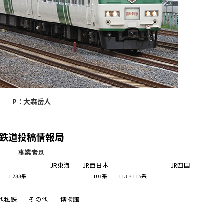
P：大森岳人
鉄道投稿情報局
事業者別
JR東海
JR西日本
JR四国
E233系
103系
113・115系
他私鉄
その他
博物館