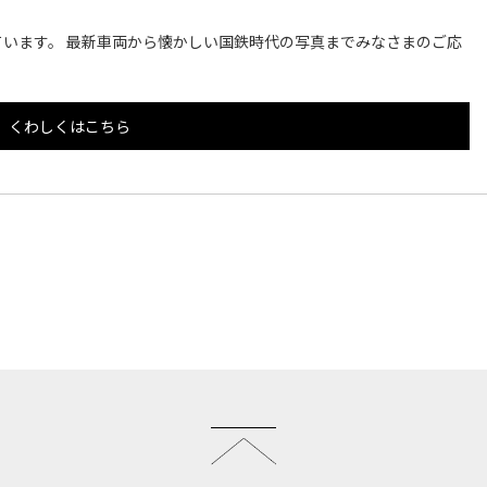
います。 最新車両から懐かしい国鉄時代の写真までみなさまのご応
くわしくはこちら
このページのトップへ