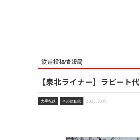
鉄道投稿情報局
【泉北ライナー】ラピート代走
大手私鉄
その他私鉄
2023.10.03