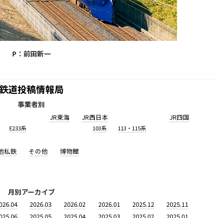
P：前田新一
鉄道投稿情報局
事業者別
JR東海
JR西日本
JR四国
E233系
103系
113・115系
他私鉄
その他
博物館
月別アーカイブ
026.04
2026.03
2026.02
2026.01
2025.12
2025.11
025.06
2025.05
2025.04
2025.03
2025.02
2025.01