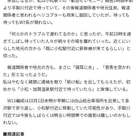
余談になるが、私は小松駅での「歓迎セレモニー」開会1時間半前
より手取川付近で待っていて、その後報道関係者や地元住民、報道
関係者と思われるヘリコプターも飛来し旋回していたが、待っても
待ってもW7系が現れない。
「何らかのトラブルで遅れてるのか」と思ったが、午前10時を過
ぎてしばし待っていた人々が続々その場を離れていった。近くにい
らした地元の方から「既に小松駅付近に新幹線が来てるらしい」と
伺った。
報道関係者や地元の方も、まさに「寝耳に水」、「意表を突かれ
た」形となったようだ。
私はやむなく親類に連絡を取り「助け船」を出してもらえたが、初
めから「小松・加賀温泉駅付近で待っていたら」と後悔している。
W13編成は10月1日未明か早朝には白山総合車両所を出発して金
沢駅で折り返し、小松駅付近に移動していた可能性があり、手取川
付近では今後もしばらくは明るい時間帯での撮影は難しいのかもし
れない。
■
関連記事