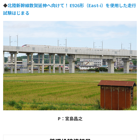
◆
北陸新幹線敦賀延伸へ向けて！ E926形（East-i）を使用した走行
試験はじまる
P：宮島昌之