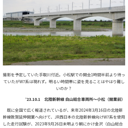
撮影を予定していた手取川付近。小松駅での開会1時間半前より待っ
ていたがW7系は現れず。明るい時間帯に姿を見ることはやはり難し
いのか？
’23.10.1 北陸新幹線 白山総合車両所～小松（開業前）
既に全国で広く報道されているが、来年2024年3月16日の北陸新
幹線敦賀延伸開業へ向けて、JR西日本の北陸新幹線向けW7系を使用
した走行試験が、2023年9月26日未明より朝にかけ金沢（白山総合