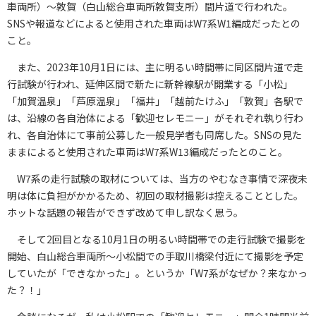
車両所）～敦賀（白山総合車両所敦賀支所）間片道で行われた。
SNSや報道などによると使用された車両はW7系W1編成だったとの
こと。
また、2023年10月1日には、主に明るい時間帯に同区間片道で走
行試験が行われ、延伸区間で新たに新幹線駅が開業する「小松」
「加賀温泉」「芦原温泉」「福井」「越前たけふ」「敦賀」各駅で
は、沿線の各自治体による「歓迎セレモニー」がそれぞれ執り行わ
れ、各自治体にて事前公募した一般見学者も同席した。SNSの見た
ままによると使用された車両はW7系W13編成だったとのこと。
W7系の走行試験の取材については、当方のやむなき事情で深夜未
明は体に負担がかかるため、初回の取材撮影は控えることとした。
ホットな話題の報告ができず改めて申し訳なく思う。
そして2回目となる10月1日の明るい時間帯での走行試験で撮影を
開始、白山総合車両所～小松間での手取川橋梁付近にて撮影を予定
していたが「できなかった」。というか「W7系がなぜか？来なかっ
た？！」