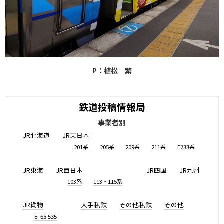
P：植松 繁
鉄道投稿情報局
事業者別
JR北海道
JR東日本
201系
205系
209系
211系
E233系
JR東海
JR西日本
JR四国
JR九州
103系
113・115系
JR貨物
大手私鉄
その他私鉄
その他
EF65 535