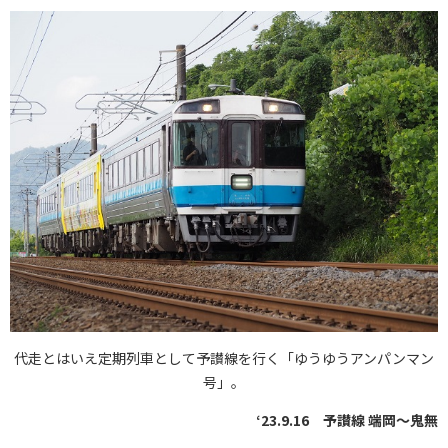
代走とはいえ定期列車として予讃線を行く「ゆうゆうアンパンマン
号」。
‘23.9.16 予讃線 端岡～鬼無