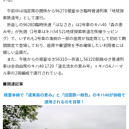
午前中は指定席の関係から9627D根室ゆき臨時普通列車「地球探
索鉄道号」として運行。
折返しの9628D臨時快速「はなさき」は2号車のキハ40「森の恵
み号」が先頭（1号車はキハ54 521地球探索鉄道花咲線ラッピン
グ）で、いずれも2号車の海側の一部の座席が指定席として初めて期
間限定で登場しており、座席や展望席を予め確保したい利用者には
嬉しい企画だ。
また、午後からの根室ゆき5631D〜折返し5632D釧路ゆき普通列
車は全自由席のキハ40 1720「道北流氷の恵み号」＋キハ54ノーマ
ル車の2両編成で運行されている。
■関連記事
根室本線で「道東森の恵み」と「旧国鉄一般色」のキハ40が併結で
運用されるのを目撃！