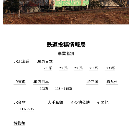
鉄道投稿情報局
事業者別
JR北海道
JR東日本
201系
205系
209系
211系
E233系
JR東海
JR西日本
JR四国
JR九州
103系
113・115系
JR貨物
大手私鉄
その他私鉄
その他
EF65 535
博物館