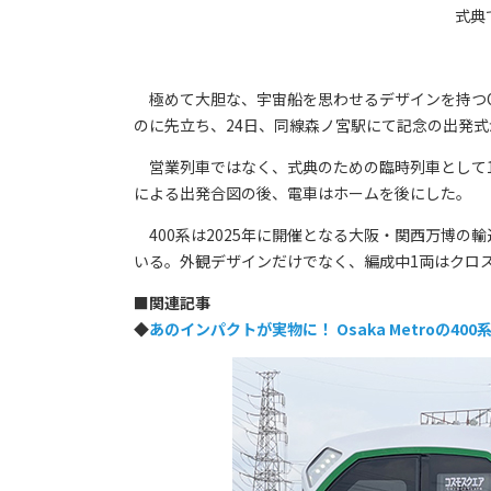
式典
極めて大胆な、宇宙船を思わせるデザインを持つOsak
のに先立ち、24日、同線森ノ宮駅にて記念の出発式
営業列車ではなく、式典のための臨時列車として1
による出発合図の後、電車はホームを後にした。
400系は2025年に開催となる大阪・関西万博の
いる。外観デザインだけでなく、編成中1両はクロ
■
関連記事
◆
あのインパクトが実物に！ Osaka Metroの