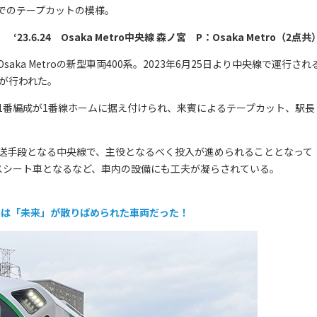
でのテープカットの模様。
‘23.6.24 Osaka Metro中央線 森ノ宮 P：Osaka Metro（2点共
a Metroの新型車両400系。2023年6月25日より中央線で運行され
が行われた。
番編成が1番線ホームに据え付けられ、来賓によるテープカット、駅長
輸送手段となる中央線で、主役となるべく投入が進められることとなって
スシート車となるなど、車内の設備にも工夫が凝らされている。
400系は「未来」が散りばめられた車両だった！