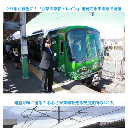
221系が緑色に！「お茶の京都トレイン」出発式を宇治駅で開催
経歴が顔に出る？ おおさか東線を走る奈良支所の221系