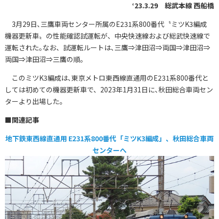
‘23.3.29 総武本線 西船橋
3月29日､三鷹車両センター所属のE231系800番代〝ミツK3編成
機器更新車〟の性能確認試運転が、中央快速線および総武快速線で
運転された｡なお、試運転ルートは､三鷹⇒津田沼⇒両国⇒津田沼⇒
両国⇒津田沼⇒三鷹の順｡
このミツK3編成は､東京メトロ東西線直通用のE231系800番代と
しては初めての機器更新車で、2023年1月31日に､秋田総合車両セン
ターより出場した｡
■関連記事
地下鉄東西線直通用 E231系800番代「ミツK3編成」、秋田総合車両
センターへ