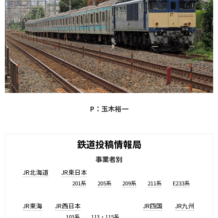
P：玉木裕一
鉄道投稿情報局
事業者別
JR北海道
JR東日本
201系
205系
209系
211系
E233系
JR東海
JR西日本
JR四国
JR九州
103系
113・115系