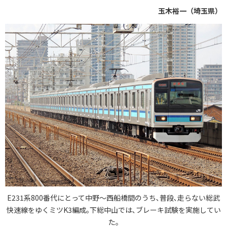
玉木裕一（埼玉県）
E231系800番代にとって中野～西船橋間のうち､普段､走らない総武
快速線をゆくミツK3編成｡下総中山では､ブレーキ試験を実施してい
た｡