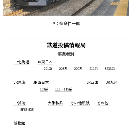
P：奈良仁一郞
鉄道投稿情報局
事業者別
JR北海道
JR東日本
201系
205系
209系
211系
E233系
JR東海
JR西日本
JR四国
JR九州
103系
113・115系
JR貨物
大手私鉄
その他私鉄
その他
EF65 535
博物館