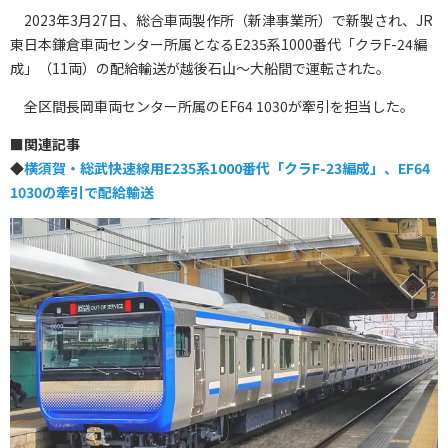
2023年3月27日、総合車両製作所（新津事業所）で新製され、JR
東日本鎌倉車両センター所属となるE235系1000番代「クラF-24編
成」（11両）の配給輸送が越後石山～大船間で運転された。
全区間長岡車両センター所属のEF64 1030が牽引を担当した。
■
関連記事
◆
横須賀・総武快速線用E235系1000番代「クラF-23編成」、EF64
1030の牽引で配給輸送