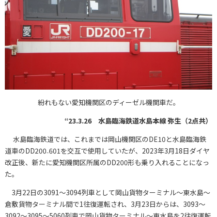
紛れもない愛知機関区のディーゼル機関車だ。
“23.3.26 水島臨海鉄道水島本線 弥生（2点共）
水島臨海鉄道では、これまでは岡山機関区のDE10と水島臨海鉄
道車のDD200₋601を交互で使用していたが、2023年3月18日ダイヤ
改正後、新たに愛知機関区所属のDD200形も乗り入れることになっ
た。
3月22日の3091〜3094列車として岡山貨物ターミナル〜東水島〜
倉敷貨物ターミナル間で1往復運転され、3月23日からは、3093〜
3092〜3095〜5060列車で岡山貨物ターミナル〜東水島を2往復運転