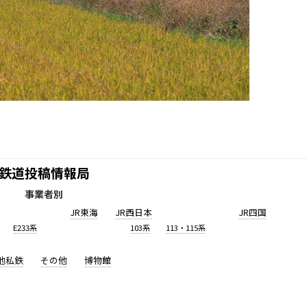
鉄道投稿情報局
事業者別
JR東海
JR西日本
JR四国
E233系
103系
113・115系
他私鉄
その他
博物館