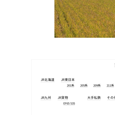
JR北海道
JR東日本
201系
205系
209系
211系
JR九州
JR貨物
大手私鉄
その
EF65 535