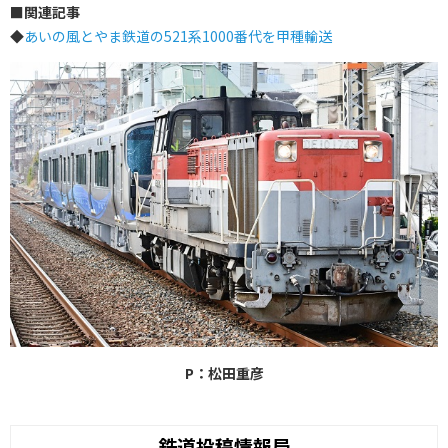
■
関連記事
◆
あいの風とやま鉄道の521系1000番代を甲種輸送
P：松田重彦
鉄道投稿情報局