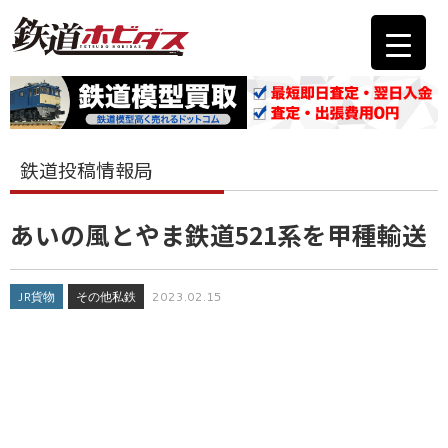
鉄道投稿情報局
あいの風とやま鉄道521系を甲種輸送
JR貨物
その他私鉄
2023.02.15