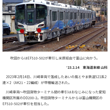
吹田からはEF510-502が牽引し米原経由で富山に向かう。
‘23.2.14 東海道本線 山科
2023年2月14日、川崎車両で落成したあいの風とやま鉄道521系2
連×2（AK21・22編成）が甲種輸送された。
川崎車両〜吹田貨物ターミナル間の牽引はおなじみになった愛知
機関区所属のDD200-2。吹田貨物ターミナルからは富山機関区の
EF510-502が牽引を担当した。