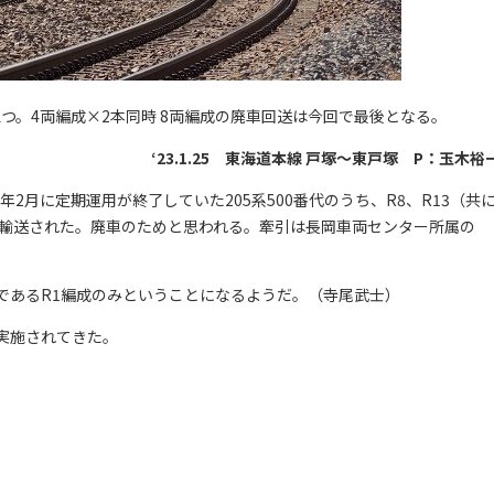
旅立つ。4両編成×2本同時 8両編成の廃車回送は今回で最後となる。
‘23.1.25 東海道本線 戸塚～東戸塚 P：玉木裕
2年2月に定期運用が終了していた205系500番代のうち、R8、R13（共
給輸送された。廃車のためと思われる。牽引は長岡車両センター所属の
あるR1編成のみということになるようだ。（寺尾武士）
実施されてきた。