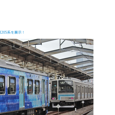
）
205系を展示！