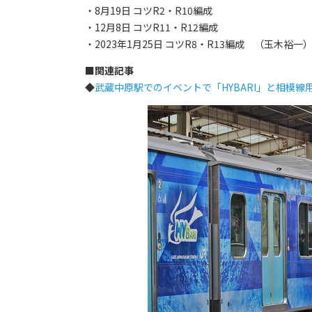
・8月19日 コツR2・R10編成
・12月8日 コツR11・R12編成
・2023年1月25日 コツR8・R13編成 （玉木裕一
■
関連記事
◆
武蔵中原駅でのイベントで「HYBARI」と相模線用