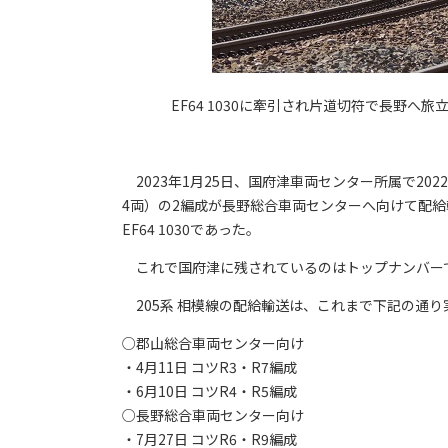
EF64 1030に牽引され片道切符で長野へ
2023年1月25日、国府津車両センター所属で202
4両）の2編成が長野総合車両センターへ向けて配
EF64 1030であった。
これで国府津に残されているのはトップナンバーで
205系 相模線の配給輸送は、これまで下記の通り
○郡山総合車両センター向け
・4月11日 コツR3・R7編成
・6月10日 コツR4・R5編成
○長野総合車両センター向け
・7月27日 コツR6・R9編成