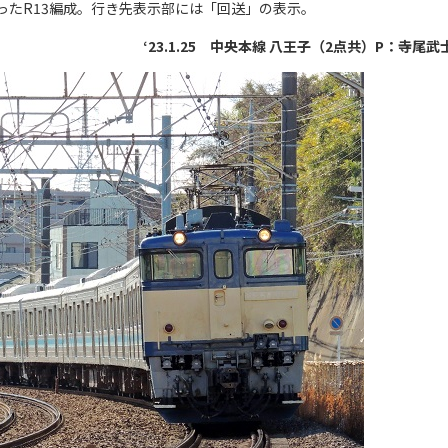
ったR13編成。行き先表示部には「回送」の表示。
‘23.1.25 中央本線 八王子（2点共）P：寺尾武