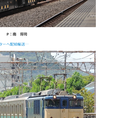
P：南 将司
ンターへ配給輸送…