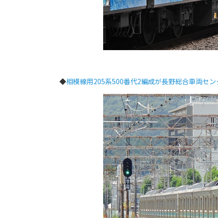
◆
相模線用205系500番代2編成が長野総合車両セ