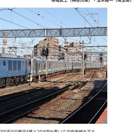
寺尾武士（神奈川県）・玉木裕一（埼玉県
が、205系500番代4連×2の8両を牽いて中央東線を下る。