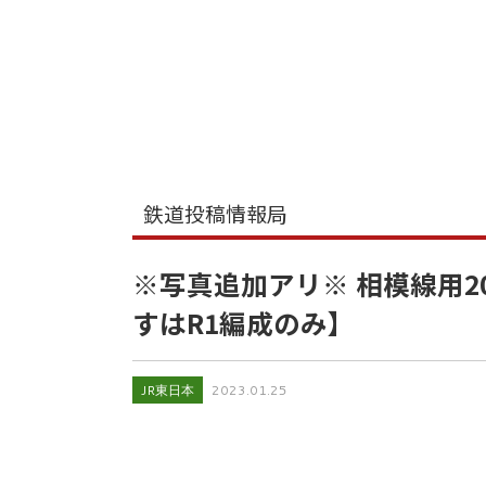
鉄道投稿情報局
※写真追加アリ※ 相模線用20
すはR1編成のみ】
JR東日本
2023.01.25