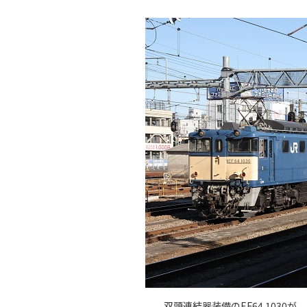
双頭連結器装備のEF64 1030