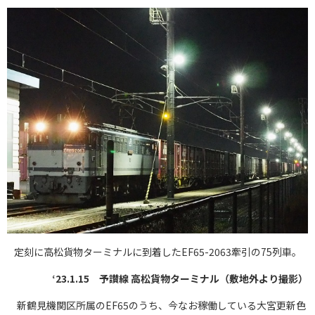
定刻に高松貨物ターミナルに到着したEF65-2063牽引の75列車。
‘23.1.15 予讃線 高松貨物ターミナル（敷地外より撮影）
新鶴見機関区所属のEF65のうち、今なお稼働している大宮更新色