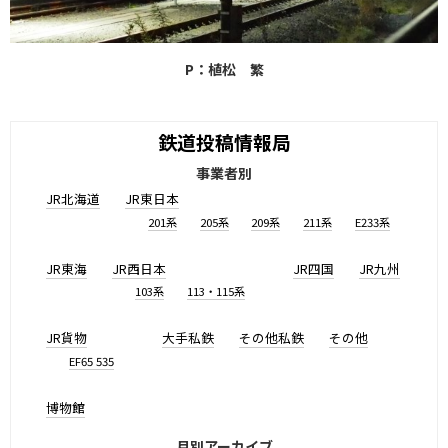
P：植松 繁
鉄道投稿情報局
事業者別
JR北海道
JR東日本
201系
205系
209系
211系
E233系
JR東海
JR西日本
JR四国
JR九州
103系
113・115系
JR貨物
大手私鉄
その他私鉄
その他
EF65 535
博物館
月別アーカイブ