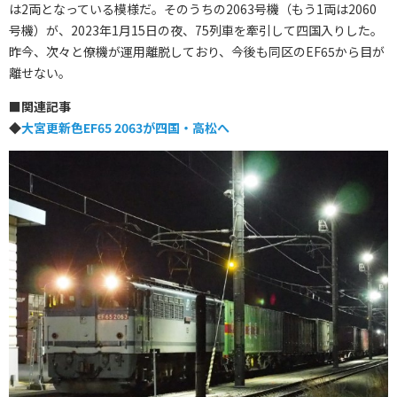
は2両となっている模様だ。そのうちの2063号機（もう1両は2060
号機）が、2023年1月15日の夜、75列車を牽引して四国入りした。
昨今、次々と僚機が運用離脱しており、今後も同区のEF65から目が
離せない。
■
関連記事
◆
大宮更新色EF65 2063が四国・高松へ