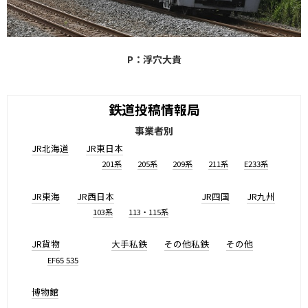
P：浮穴大貴
鉄道投稿情報局
事業者別
JR北海道
JR東日本
201系
205系
209系
211系
E233系
JR東海
JR西日本
JR四国
JR九州
103系
113・115系
JR貨物
大手私鉄
その他私鉄
その他
EF65 535
博物館