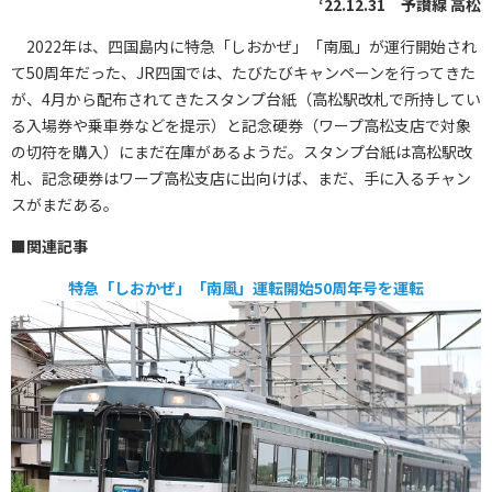
‘22.12.31 予讃線 高松
2022年は、四国島内に特急「しおかぜ」「南風」が運行開始され
て50周年だった、JR四国では、たびたびキャンペーンを行ってきた
が、4月から配布されてきたスタンプ台紙（高松駅改札で所持してい
る入場券や乗車券などを提示）と記念硬券（ワープ高松支店で対象
の切符を購入）にまだ在庫があるようだ。スタンプ台紙は高松駅改
札、記念硬券はワープ高松支店に出向けば、まだ、手に入るチャン
スがまだある。
■
関連記事
特急「しおかぜ」「南風」運転開始50周年号を運転