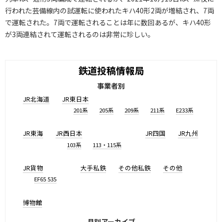
行われた芸備線内の試運転に使われたキハ40形2両が増結され、7両
で運転された。7両で運転されることは年に数回あるが、キハ40形
が3両連結されて運転されるのは非常に珍しい。
鉄道投稿情報局
事業者別
JR北海道
JR東日本
201系
205系
209系
211系
E233系
JR東海
JR西日本
JR四国
JR九州
103系
113・115系
JR貨物
大手私鉄
その他私鉄
その他
EF65 535
博物館
月別アーカイブ