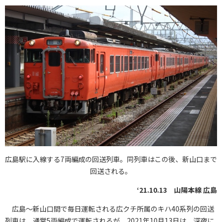
広島駅に入線する7両編成の回送列車。同列車はこの後、新山口まで
回送される。
‘21.10.13 山陽本線 広島
広島〜新山口間で毎日運転される広クチ所属のキハ40系列の回送
列車は、通常5両編成で運転されるが、2021年10月13日は、深夜に