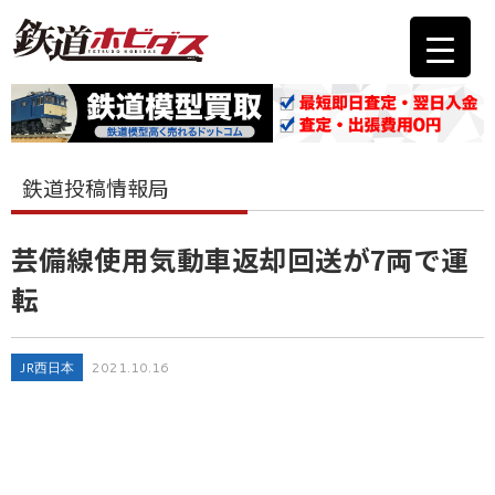
鉄道投稿情報局
芸備線使用気動車返却回送が7両で運
転
JR西日本
2021.10.16