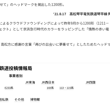
せて」のヘッドマークを掲出した1200形。
‘21.8.17 高松琴平電気鉄道琴平線 
るクラウドファウンディングによって昨年9月から1200形（1211－
ロジェクト」として京浜急行時代のカラーをラッピングした「情熱の赤い電
高松方に感謝の言葉「再びの出会いに夢乗せて」としたためたヘッド
鉄道投稿情報局
事業者別
JR東海
JR西日本
JR四国
E233系
103系
113・115系
他私鉄
その他
博物館