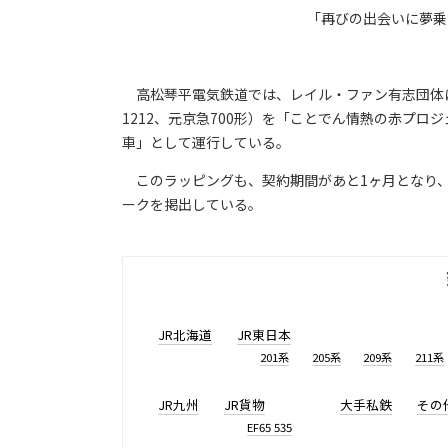
「再びの出会いに夢乗
高松琴平電気鉄道では、レイル・ファン有志団体によ
1212、元京急700形）を「ことでん情熱の赤プ
車」として運行している。
このラッピングも、契約期間があと1ヶ月となり、
ークを掲出している。
JR北海道
JR東日本
201系
205系
209系
211系
JR九州
JR貨物
大手私鉄
その
EF65 535