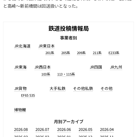
と高崎〜新前橋間は回送扱いとなった。
鉄道投稿情報局
事業者別
JR北海道
JR東日本
201系
205系
209系
211系
E233系
JR東海
JR西日本
JR四国
JR九州
103系
113・115系
JR貨物
大手私鉄
その他私鉄
その他
EF65 535
博物館
月別アーカイブ
2026.08
2026.07
2026.06
2026.05
2026.04
2026.03
2026.02
2026.01
2025.12
2025.11