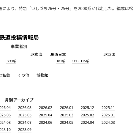
により、特急「いしづち26号・25号」を2000系が代走した。編成は松
鉄道投稿情報局
事業者別
JR東海
JR西日本
JR四国
E233系
103系
113・115系
他私鉄
その他
博物館
月別アーカイブ
026.04
2026.03
2026.02
2026.01
2025.12
2025.11
025.06
2025.05
2025.04
2025.03
2025.02
2025.01
024.08
2024.07
2024.06
2024.05
2024.04
2024.03
023.10
2023.09