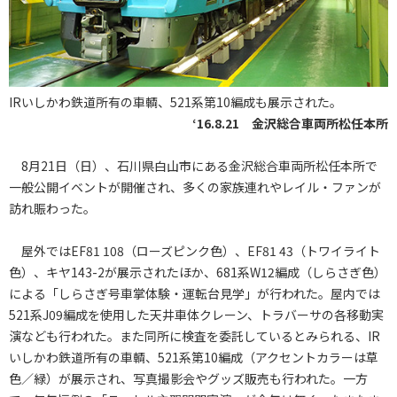
IRいしかわ鉄道所有の車輌、521系第10編成も展示された。
‘16.8.21 金沢総合車両所松任本所
8月21日（日）、石川県白山市にある金沢総合車両所松任本所で
一般公開イベントが開催され、多くの家族連れやレイル・ファンが
訪れ賑わった。
屋外ではEF81 108（ローズピンク色）、EF81 43（トワイライト
色）、キヤ143-2が展示されたほか、681系W12編成（しらさぎ色）
による「しらさぎ号車掌体験・運転台見学」が行われた。屋内では
521系J09編成を使用した天井車体クレーン、トラバーサの各移動実
演なども行われた。また同所に検査を委託しているとみられる、IR
いしかわ鉄道所有の車輌、521系第10編成（アクセントカラーは草
色／緑）が展示され、写真撮影会やグッズ販売も行われた。一方