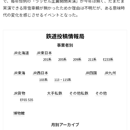
で、毎年恒例の「ラッセル主翼開閉実演」が今年は無く、たまたま
実演できる除雪車輌が無かったためか理由は不明だが、ある意味時
代の変化を感じさせるイベントとなった。
鉄道投稿情報局
事業者別
JR北海道
JR東日本
201系
205系
209系
211系
E233系
JR東海
JR西日本
JR四国
JR九州
103系
113・115系
JR貨物
大手私鉄
その他私鉄
その他
EF65 535
博物館
月別アーカイブ