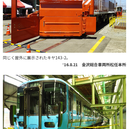
同じく屋外に展示されたキヤ143-2。
‘16.8.21 金沢総合車両所松任本所